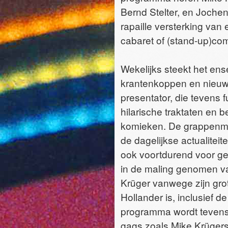
Bernd Stelter, en Jochen
rapaille versterking van
cabaret of (stand-up)co
Wekelijks steekt het en
krantenkoppen en nieuw
presentator, die tevens 
hilarische traktaten en
komieken. De grappenma
de dagelijkse actualitei
ook voortdurend voor gek
in de maling genomen va
Krüger vanwege zijn grot
Hollander is, inclusief 
programma wordt tevens 
gags zoals Mike Krügers